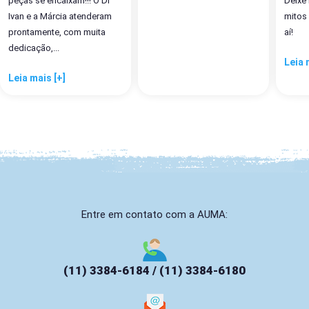
peças se encaixam!!! O Dr
Deixe
Ivan e a Márcia atenderam
mitos
prontamente, com muita
aí!
dedicação,...
Leia 
Leia mais [+]
Entre em contato com a AUMA:
(11) 3384-6184 / (11) 3384-6180