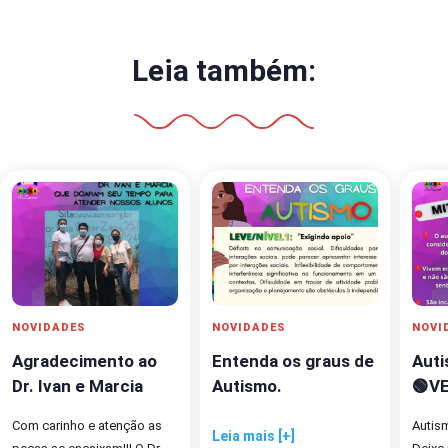
Leia também:
NOVIDADES
NOVIDADES
NOVI
Agradecimento ao
Entenda os graus de
Aut
Dr. Ivan e Marcia
Autismo.
🟢V
Com carinho e atenção as
Autis
Leia mais [+]