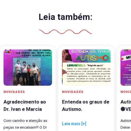
Leia também:
NOVIDADES
NOVIDADES
NOVI
Agradecimento ao
Entenda os graus de
Aut
Dr. Ivan e Marcia
Autismo.
🟢V
Com carinho e atenção as
Autis
Leia mais [+]
peças se encaixam!!! O Dr
Deixe