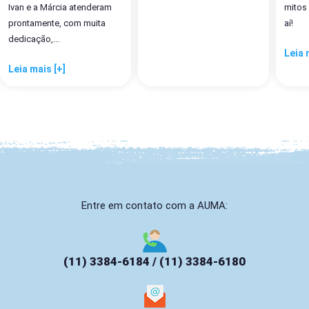
Ivan e a Márcia atenderam
mitos
prontamente, com muita
aí!
dedicação,...
Leia 
Leia mais [+]
Entre em contato com a AUMA:
(11) 3384-6184 / (11) 3384-6180