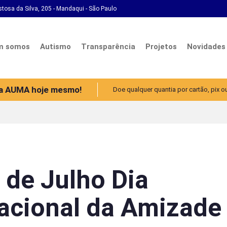
stosa da Silva, 205 - Mandaqui - São Paulo
m somos
Autismo
Transparência
Projetos
Novidades
 a AUMA hoje mesmo!
Doe qualquer quantia por cartão, pix o
 de Julho Dia
nacional da Amizade