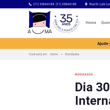
(11) 3384-6184
(11) 3384-6180
Rua Dr. Luís Lu
Home
Que
Ajude
Você está em:
Home
Novidades
NOVIDADES
Dia 30
Inter