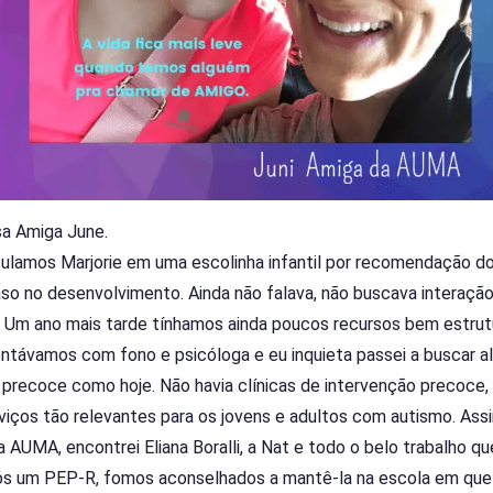
a Amiga June.
culamos Marjorie em uma escolinha infantil por recomendação do 
so no desenvolvimento. Ainda não falava, não buscava interação
ro. Um ano mais tarde tínhamos ainda poucos recursos bem estrut
ontávamos com fono e psicóloga e eu inquieta passei a buscar al
o precoce como hoje. Não havia clínicas de intervenção precoce
viços tão relevantes para os jovens e adultos com autismo. Ass
 a AUMA, encontrei Eliana Boralli, a Nat e todo o belo trabalho qu
pós um PEP-R, fomos aconselhados a mantê-la na escola em que j