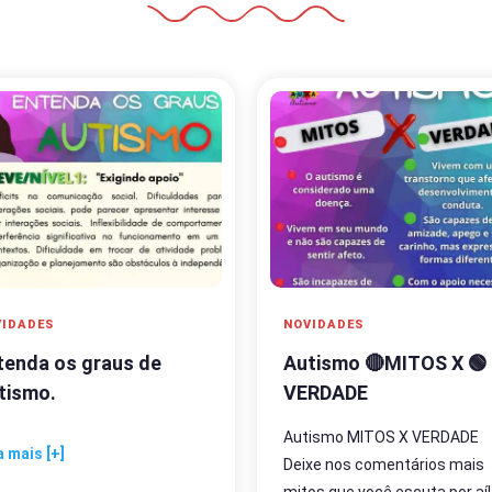
IDADES
NOVIDADES
tenda os graus de
Autismo 🔴MITOS X 🟢
tismo.
VERDADE
Autismo MITOS X VERDADE
a mais [+]
Deixe nos comentários mais
mitos que você escuta por aí!