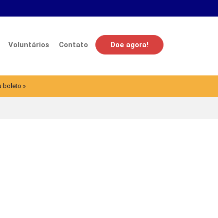
Voluntários
Contato
Doe agora!
u boleto »