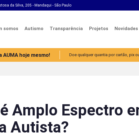
stosa da Silva, 205 - Mandaqui - São Paulo
m somos
Autismo
Transparência
Projetos
Novidades
 a AUMA hoje mesmo!
Doe qualquer quantia por cartão, pix o
 é Amplo Espectro 
a Autista?