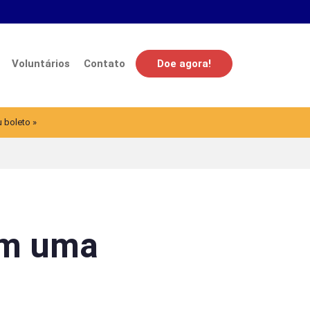
Voluntários
Contato
Doe agora!
u boleto »
em uma