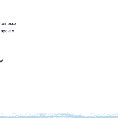
ecer essa
 apoie o
al.