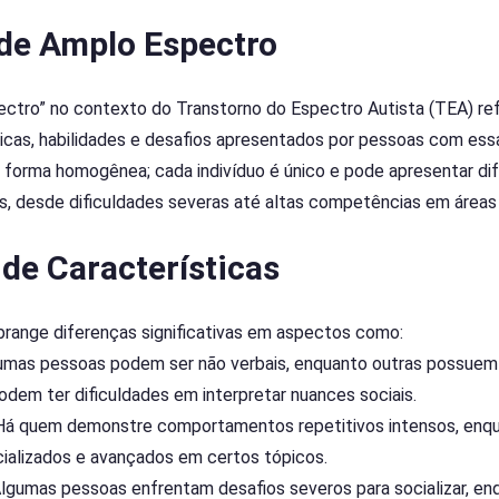
 de Amplo Espectro
ctro” no contexto do Transtorno do Espectro Autista (TEA) re
icas, habilidades e desafios apresentados por pessoas com ess
 forma homogênea; cada indivíduo é único e pode apresentar dif
es, desde dificuldades severas até altas competências em áreas
de Características
range diferenças significativas em aspectos como:
umas pessoas podem ser não verbais, enquanto outras possuem
odem ter dificuldades em interpretar nuances sociais.
á quem demonstre comportamentos repetitivos intensos, enq
cializados e avançados em certos tópicos.
 Algumas pessoas enfrentam desafios severos para socializar, en