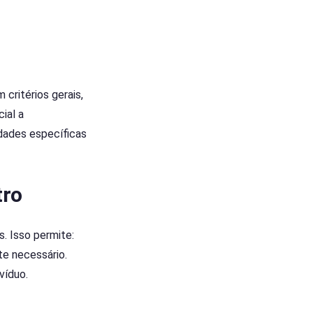
critérios gerais,
ial a
dades específicas
tro
. Isso permite:
te necessário.
víduo.