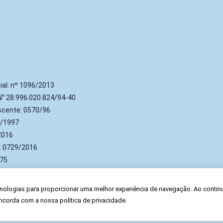
ial: nº 1096/2013
 N° 28.996.020.824/94-40
escente: 0570/96
1/1997
/2016
s: 0729/2016
-75
nologias para proporcionar uma melhor experiência de navegação. Ao contin
ncorda com a nossa política de privacidade.