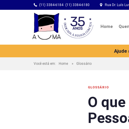
(11) 3384-6184
(11) 3384-6180
Rua Dr. Luís Lu
Home
Que
Ajude
Você está em:
Home
Glossário
GLOSSÁRIO
O que
Pesso